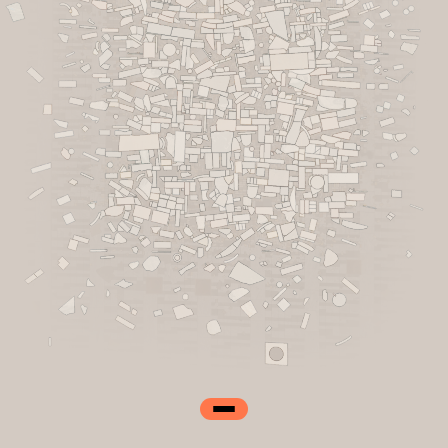
Kart
Galleri
Tidslinje
Om Prosjektet
KORO↗︎
NORSK
ENGLISH