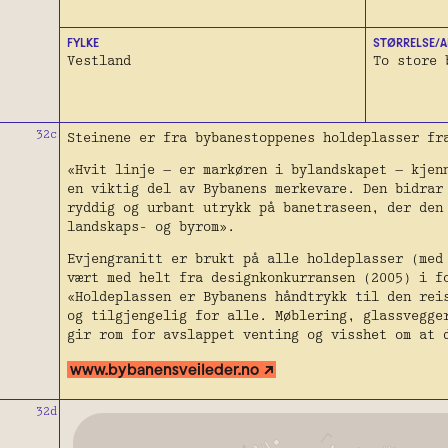
FYLKE
STØRRELSE/A
Vestland
To store 
32c
Steinene er fra bybanestoppenes holdeplasser fr
«Hvit linje — er markøren i bylandskapet — kjen
en viktig del av Bybanens merkevare. Den bidrar
ryddig og urbant utrykk på banetraseen, der den
landskaps- og byrom».
Evjengranitt er brukt på alle holdeplasser (med
vært med helt fra designkonkurransen (2005) i f
«Holdeplassen er Bybanens håndtrykk til den rei
og tilgjengelig for alle. Møblering, glassvegge
gir rom for avslappet venting og visshet om at 
www.bybanensveileder.no
32d