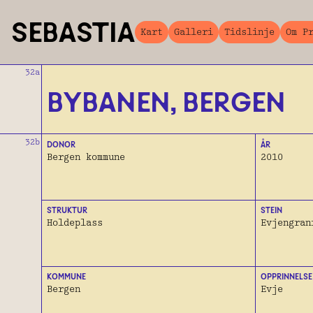
SEBASTIA
Kart
Galleri
Tidslinje
Om P
32a
BYBANEN, BERGEN
32b
DONOR
ÅR
Bergen kommune
2010
STRUKTUR
STEIN
Holdeplass
Evjengran
KOMMUNE
OPPRINNELSE
Bergen
Evje