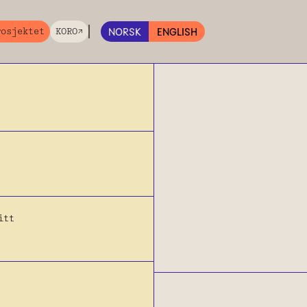
rosjektet
KORO↗︎
NORSK
ENGLISH
itt