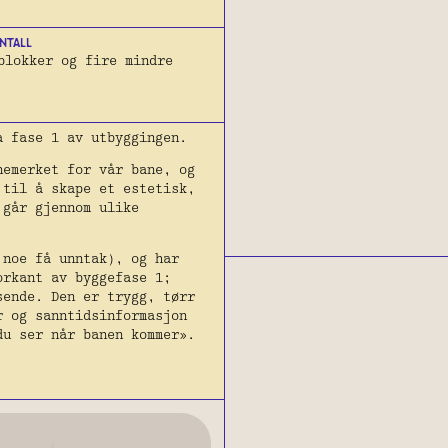
NTALL
blokker og fire mindre
a fase 1 av utbyggingen.
nemerket for vår bane, og
 til å skape et estetisk,
 går gjennom ulike
 noe få unntak), og har
orkant av byggefase 1;
sende. Den er trygg, tørr
r og sanntidsinformasjon
du ser når banen kommer».